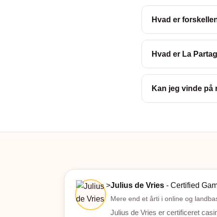
Hvad er forskelle
Hvad er La Parta
Kan jeg vinde på 
>
Julius de Vries
- Certified Gam
Mere end et årti i online og landba
Julius de Vries er certificeret ca