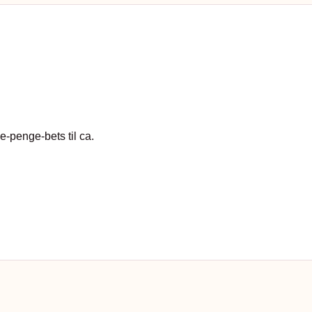
e-penge-bets til ca.