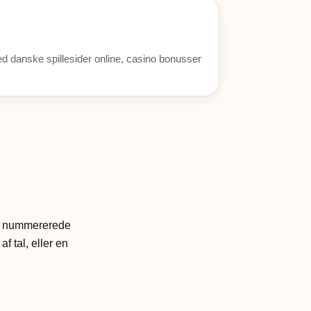
med danske spillesider online, casino bonusser
med nummererede
f tal, eller en