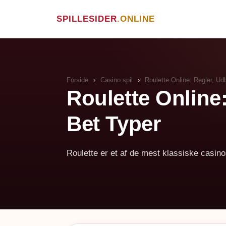
SPILLESIDER
.ONLINE
Forside
›
Casino spil
›
Roulette Online: Regler, Ud
Roulette Online
Bet Typer
Roulette er et af de mest klassiske casino