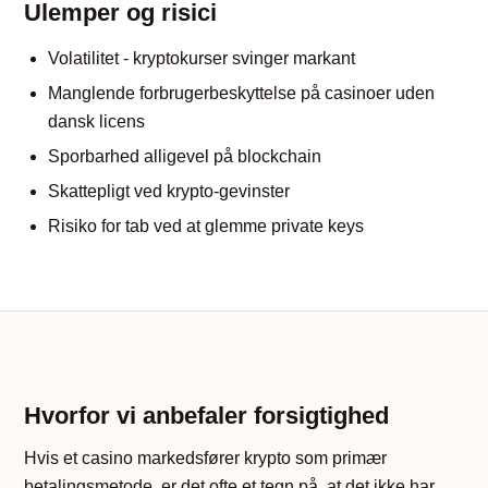
Ulemper og risici
Volatilitet - kryptokurser svinger markant
Manglende forbrugerbeskyttelse på casinoer uden
dansk licens
Sporbarhed alligevel på blockchain
Skattepligt ved krypto-gevinster
Risiko for tab ved at glemme private keys
Hvorfor vi anbefaler forsigtighed
Hvis et casino markedsfører krypto som primær
betalingsmetode, er det ofte et tegn på, at det ikke har