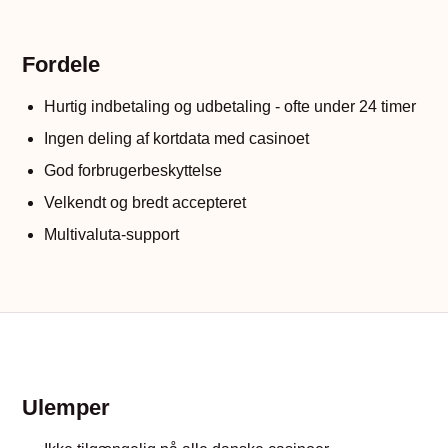
Fordele
Hurtig indbetaling og udbetaling - ofte under 24 timer
Ingen deling af kortdata med casinoet
God forbrugerbeskyttelse
Velkendt og bredt accepteret
Multivaluta-support
Ulemper