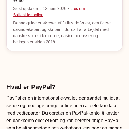
Writer
Sidst opdateret:
12. juni 2026
·
Læs om
Spillesider.online
Denne guide er skrevet af Julius de Vries, certificeret
casino ekspert og skribent. Julius har arbejdet med
danske spillesider online, casino bonusser og
betingelser siden 2019.
Hvad er PayPal?
PayPal er en international e-wallet, der gør det muligt at
sende og modtage penge online uden at dele kortdata
med tredjeparter. Du opretter en PayPal-konto, tilknytter
en bankkonto eller et kort, og kan derefter bruge PayPal
som betalingsmetode hos webshops, casinoer og mange