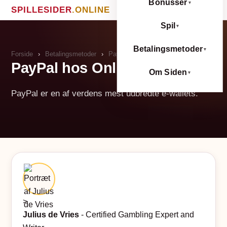
Bonusser
▾
SPILLESIDER
.ONLINE
Menu
Spil
▾
Betalingsmetoder
▾
Forside
›
Betalingsmetoder
›
PayPal hos Online Casinoer
PayPal hos Online Casinoer
Om Siden
▾
PayPal er en af verdens mest udbredte e-wallets.
>
Julius de Vries
- Certified Gambling Expert and