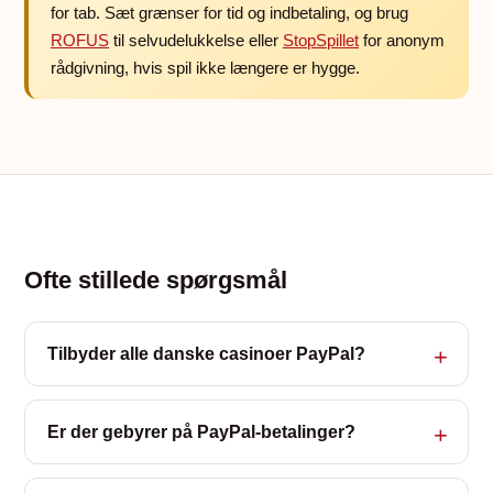
for tab. Sæt grænser for tid og indbetaling, og brug
ROFUS
til selvudelukkelse eller
StopSpillet
for anonym
rådgivning, hvis spil ikke længere er hygge.
Ofte stillede spørgsmål
Tilbyder alle danske casinoer PayPal?
Er der gebyrer på PayPal-betalinger?