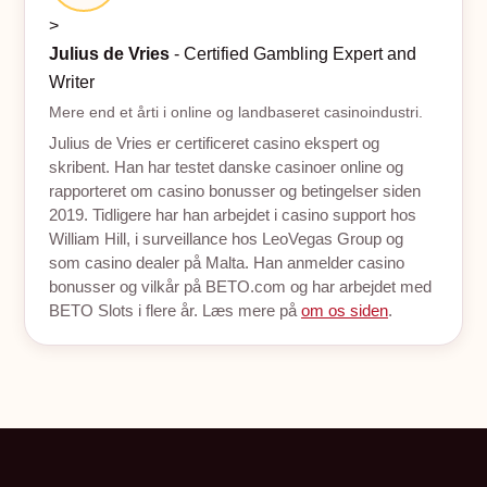
>
Julius de Vries
- Certified Gambling Expert and
Writer
Mere end et årti i online og landbaseret casinoindustri.
Julius de Vries er certificeret casino ekspert og
skribent. Han har testet danske casinoer online og
rapporteret om casino bonusser og betingelser siden
2019. Tidligere har han arbejdet i casino support hos
William Hill, i surveillance hos LeoVegas Group og
som casino dealer på Malta. Han anmelder casino
bonusser og vilkår på BETO.com og har arbejdet med
BETO Slots i flere år. Læs mere på
om os siden
.